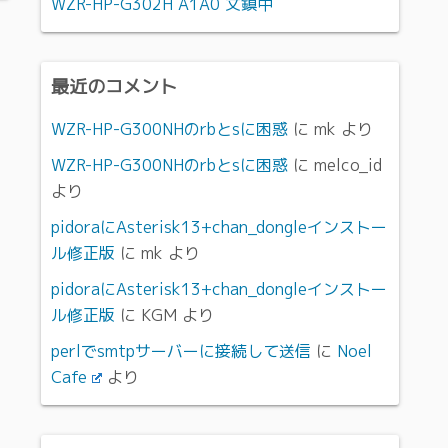
WZR-HP-G302H A1A0 文鎮中
最近のコメント
WZR-HP-G300NHのrbとsに困惑
に
mk
より
WZR-HP-G300NHのrbとsに困惑
に
melco_id
より
pidoraにAsterisk13+chan_dongleインストー
ル修正版
に
mk
より
pidoraにAsterisk13+chan_dongleインストー
ル修正版
に
KGM
より
perlでsmtpサーバーに接続して送信
に
Noel
Cafe
より