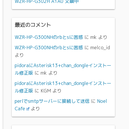
WZR-HP-G302H A1A0 文鎮中
最近のコメント
WZR-HP-G300NHのrbとsに困惑
に
mk
より
WZR-HP-G300NHのrbとsに困惑
に
melco_id
より
pidoraにAsterisk13+chan_dongleインストー
ル修正版
に
mk
より
pidoraにAsterisk13+chan_dongleインストー
ル修正版
に
KGM
より
perlでsmtpサーバーに接続して送信
に
Noel
Cafe
より