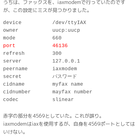
うちは、ファックスを、iaxmodemで行っていたのです
が、この設定にミスが見つかりました。
device          /dev/ttyIAX

owner           uucp:uucp

port            46136
refresh         300

server          127.0.0.1

peername        iaxmodem

secret          パスワード

cidname         myfax name

cidnumber       mayfax number

codec           slinear
赤字の部分を4569としていた。これが誤り。
iaxmodemはiaxを使用するが、自身を4569ポートとしては
いけない。